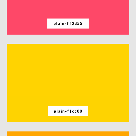
plain-ff2d55
plain-ffcc00