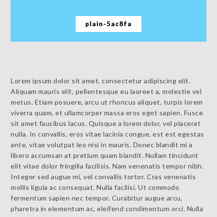
plain-5ac8fa
Lorem ipsum dolor sit amet, consectetur adipiscing elit.
Aliquam mauris elit, pellentesque eu laoreet a, molestie vel
metus. Etiam posuere, arcu ut rhoncus aliquet, turpis lorem
viverra quam, et ullamcorper massa eros eget sapien. Fusce
sit amet faucibus lacus. Quisque a lorem dolor, vel placerat
nulla. In convallis, eros vitae lacinia congue, est est egestas
ante, vitae volutpat leo nisi in mauris. Donec blandit mi a
libero accumsan at pretium quam blandit. Nullam tincidunt
elit vitae dolor fringilla facilisis. Nam venenatis tempor nibh.
Integer sed augue mi, vel convallis tortor. Cras venenatis
mollis ligula ac consequat. Nulla facilisi. Ut commodo
fermentum sapien nec tempor. Curabitur augue arcu,
pharetra in elementum ac, eleifend condimentum orci. Nulla