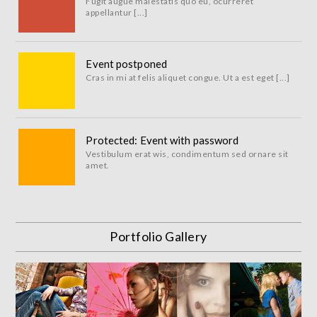
Fugit augue maiestatis quo eu, ocurreret
appellantur [...]
Event postponed
Cras in mi at felis aliquet congue. Ut a est eget [...]
Protected: Event with password
Vestibulum erat wis, condimentum sed ornare sit
amet.
Portfolio Gallery